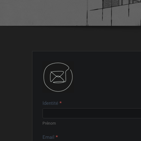
Identité
*
Contact
Us
Prénom
Email
*