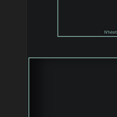
N’hési