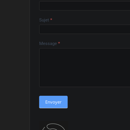
Sujet
*
Message
*
Envoyer